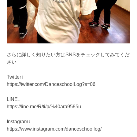
さらに詳しく知りたい方はSNSをチェックしてみてくだ
さい！
Twitter↓
https://twitter.com/DanceschoolLog?s=06
LINE↓
https://line.me/R/ti/p/%40ara9585u
Instagram↓
https://www.instagram.com/danceschoollog/