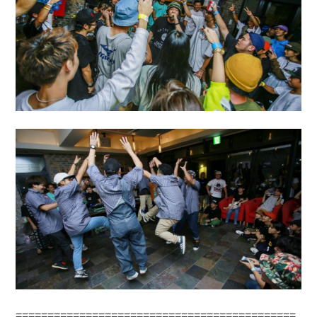
============================================