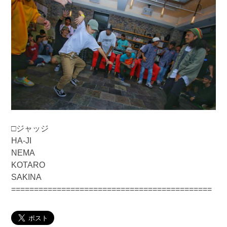
□ジャッジ
HA-JI
NEMA
KOTARO
SAKINA
============================================