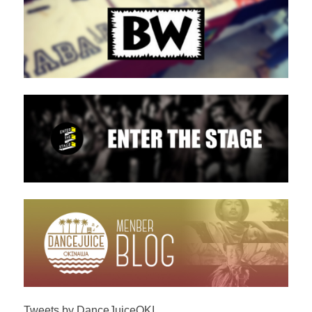
Tweets by DanceJuiceOKI