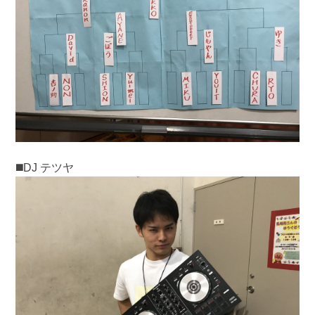
◼️DJ テツヤ