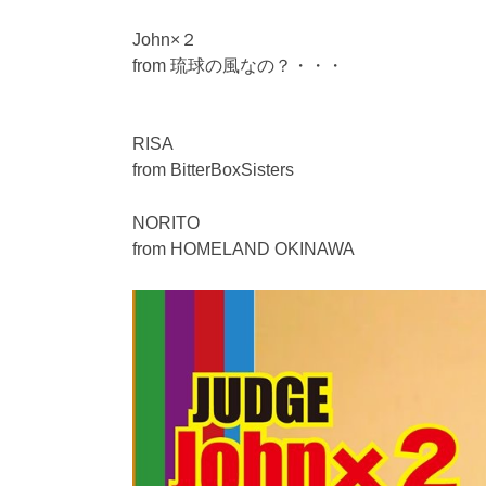
John×２
from 琉球の風なの？・・・
RISA
from BitterBoxSisters
NORITO
from HOMELAND OKINAWA