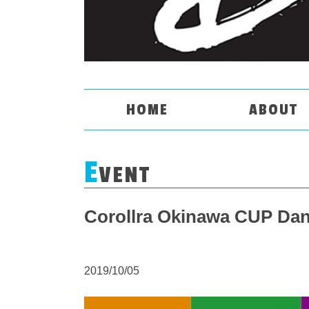
HOME
ABOUT
E
VENT
Corollra Okinawa CUP Da
2019/10/05