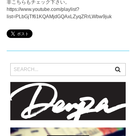
非こちらもチェック下さい。
https://www.youtube.com/playlist?
list=PLbGjTf61KQAMjdGQAxLZyqZRrLWbw9juk