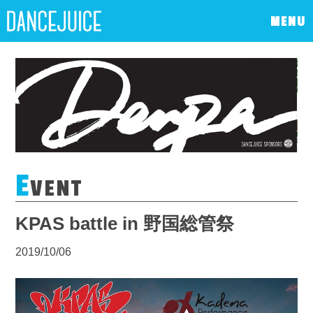
MENU
E
VENT
KPAS battle in 野国総管祭
2019/10/06