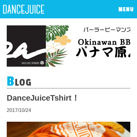
MENU
B
LOG
DanceJuiceTshirt！
2017/10/24