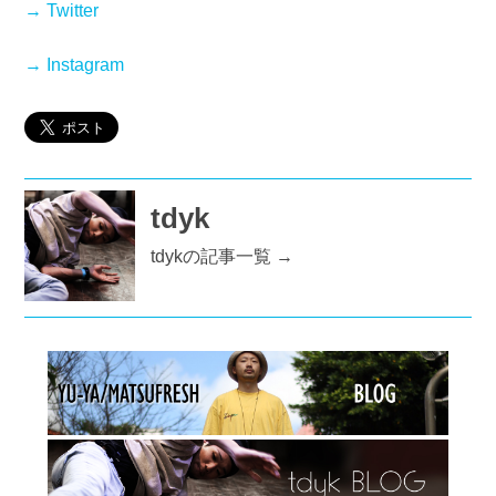
→ Twitter
→ Instagram
tdyk
tdykの記事一覧 →