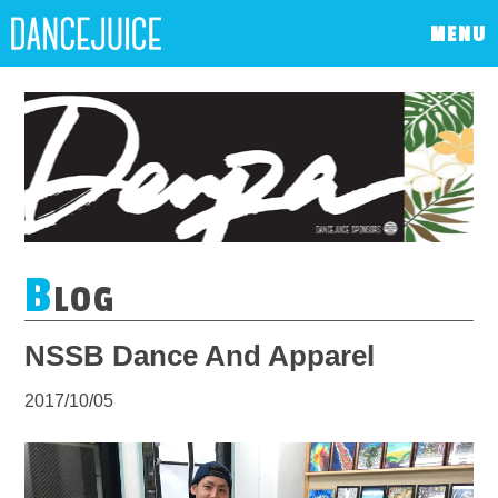
MENU
B
LOG
NSSB Dance And Apparel
2017/10/05