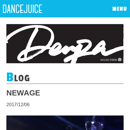
MENU
B
LOG
NEWAGE
2017/12/06